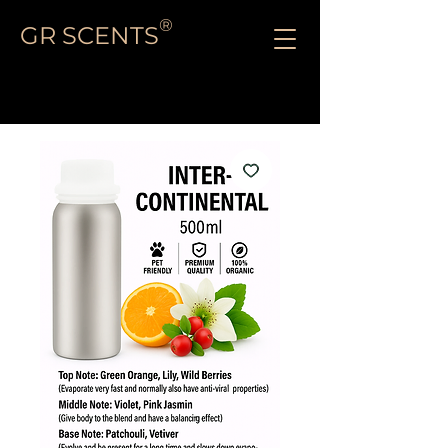
®
GR SCENTS