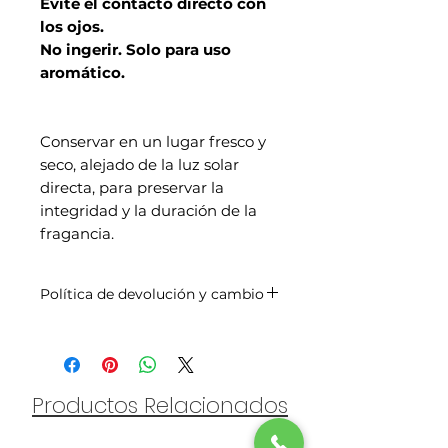
Evite el contacto directo con
los ojos.
No ingerir. Solo para uso
aromático.
Conservar en un lugar fresco y
seco, alejado de la luz solar
directa, para preservar la
integridad y la duración de la
fragancia.
Política de devolución y cambio
Puede devolver nuestros aceites
en un plazo de 14 días a partir
de la fecha de compra para
obtener un reembolso, siempre
Productos Relacionados
y cuando el frasco esté sellado y
sin abrir. Los gastos de envío no