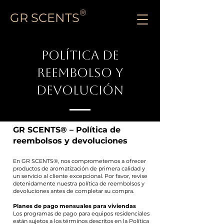
®
GR SCENTS
POLÍTICA DE
REEMBOLSO Y
DEVOLUCIÓN
GR SCENTS® – Política de
reembolsos y devoluciones
En GR SCENTS®, nos comprometemos a ofrecer
productos de aromatización de primera calidad y
un servicio al cliente excepcional. Por favor, revise
detenidamente nuestra política de reembolsos y
devoluciones antes de completar su compra.
Planes de pago mensuales para viviendas
Los programas de pago para equipos residenciales
están sujetos a los términos descritos en la Política