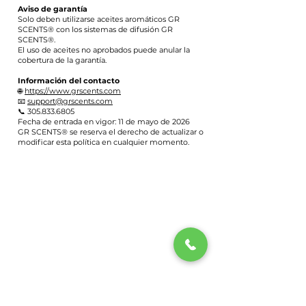
Aviso de garantía
Solo deben utilizarse aceites aromáticos GR
SCENTS® con los sistemas de difusión GR
SCENTS®.
El uso de aceites no aprobados puede anular la
cobertura de la garantía.
Información del contacto
🌐
https://www.grscents.com
📧
support@grscents.com
📞
305.833.6805
Fecha de entrada en vigor: 11 de mayo de 2026
GR SCENTS® se reserva el derecho de actualizar o
modificar esta política en cualquier momento.
Política de privacidad
Política de reembolsos y devoluciones
Condiciones de servicio
Política de planes de pago mensuales
Preguntas frecuentes
Registro de garantía
Método de funcionamiento del difusor