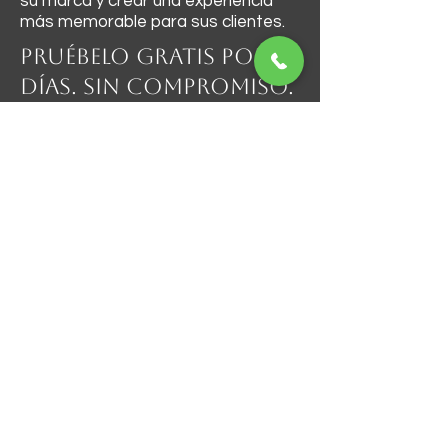
su marca y crear una experiencia
más memorable para sus clientes.
Pruébelo gratis por 7
días. Sin compromiso.
Sin presión.
Este mes ofrecemos un número 
limitado de pruebas gratuitas.
La disponibilidad depende de la 
ubicación y el horario.
Nombre de pila
Apellido
Nombre de empresa