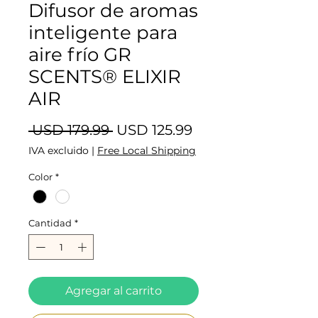
Difusor de aromas
inteligente para
aire frío GR
SCENTS® ELIXIR
AIR
Precio
Precio de oferta
 USD 179.99 
USD 125.99
IVA excluido
|
Free Local Shipping
Color
*
Cantidad
*
Agregar al carrito