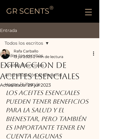
®
GR SCENTS
Entrada
Todos los escritos
Rafa Carballo
Todos los escritos
13 jul 2023
2 min de lectura
EXTRACCION DE
Aceites Esenciales
ACEITES ESENCIALES
Aromatización profesional
Hogar / Lifestyle
Actualizado:
29 jul 2023
Los aceites esenciales 
pueden tener beneficios 
para la salud y el 
bienestar, pero también 
es importante tener en 
cuenta algunas 