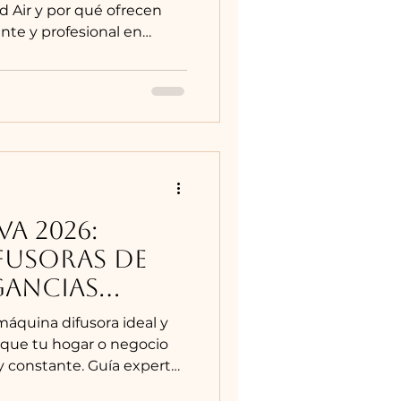
d Air y por qué ofrecen
nte y profesional en
GR SCENTS.
VA 2026:
fusoras de
gancias
a Hogares y
áquina difusora ideal y
 que tu hogar o negocio
y constante. Guía experta