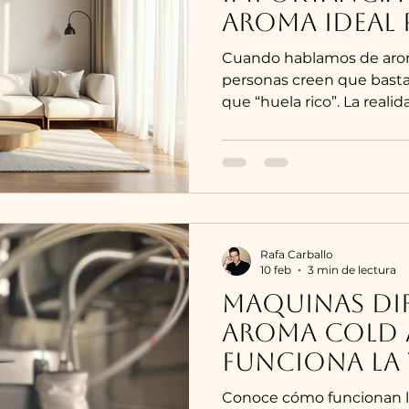
aroma ideal 
espacio.
Cuando hablamos de aro
personas creen que bast
que “huela rico”. La reali
el aroma ideal para un es
estratégica que impacta
comportamiento y percep
puede transformar comp
negocio. Uno incorrecto 
incomodidad, saturación
producir ningún efecto.
Rafa Carballo
10 feb
3 min de lectura
especialistas en identific
MAQUINAS DI
AROMA COLD 
Funciona la
GR SCENTS
Conoce cómo funcionan l