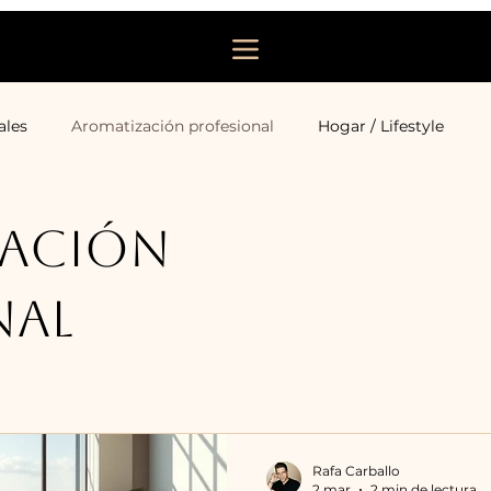
ales
Aromatización profesional
Hogar / Lifestyle
zación
nal
Rafa Carballo
2 mar
2 min de lectura