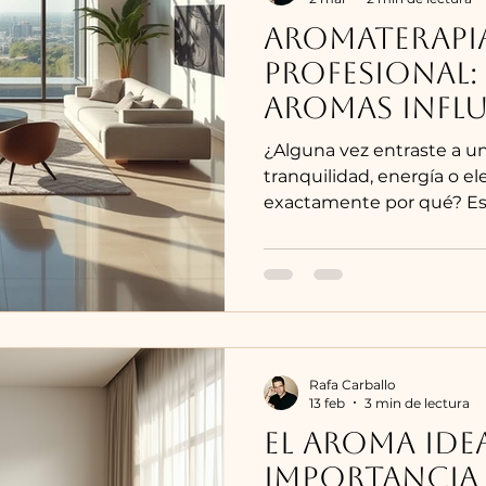
AROMATERAPI
PROFESIONAL
Aromas Influ
Emociones y
¿Alguna vez entraste a un
tranquilidad, energía o el
exactamente por qué? Eso
aromaterapia aplicada es
del olfato está directame
sistema límbico del cereb
emociones y decisiones. P
puede transformar comp
un espacio. En GR SCENT
fragancias. Hablamos de 
Rafa Carballo
13 feb
3 min de lectura
En este
EL AROMA IDEA
importancia 