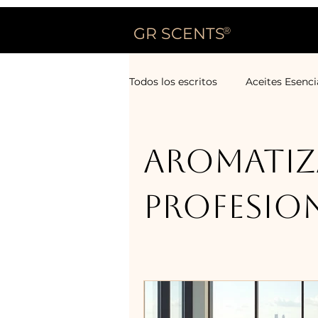
GR SCENTS
®
Todos los escritos
Aceites Esenci
Aromati
profesio