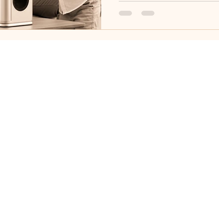
ONTACT US
Política de privacidad
Política de reembolsos y
ain Office:
devoluciones
: +1 (305) 833-6805
Condiciones de servicio
upport@grscents.com
Política de planes de pago
mensuales
THER LOCATIONS:
ape Coral
: +1 (786) 598-9536
ely@grscents.com
he Keys
: +1 (305) 303-3514
oli@grscents.com