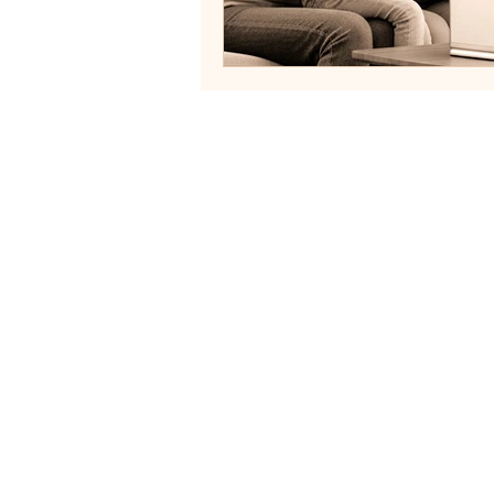
C
Inicio
M
Contáctenos
T
s
Blog
Tienda
O
Comercial
C
Residencial
T
y
Oportunidades
Inicio
T
T
R